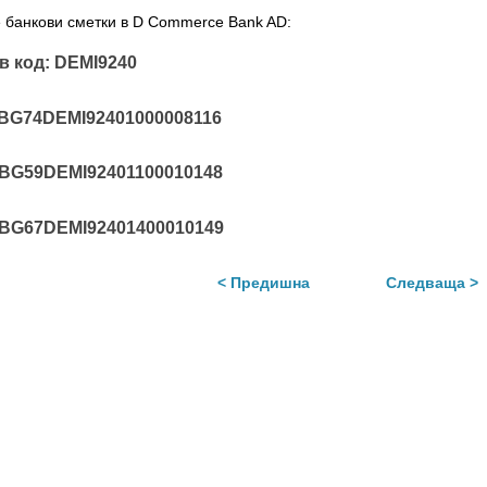
 банкови сметки в D Commerce Bank AD:
в код: DEMI9240
BG74DEMI92401000008116
BG59DEMI92401100010148
BG67DEMI92401400010149
< Предишна
Следваща >