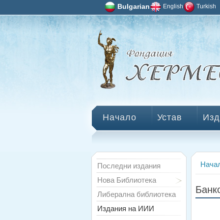
Bulgarian
English
Turkish
Начало
Устав
Изд
Нача
Последни издания
Нова Библиотека
Банк
Либерална библиотека
Издания на ИИИ