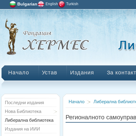
Bulgarian
English
Turkish
Начало
Устав
Издания
За контак
Начало
Либерална библиот
Последни издания
Нова Библиотека
Регионалното самоупра
Либерална библиотека
Издания на ИИИ