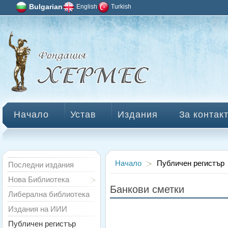
Bulgarian
English
Turkish
Начало
Устав
Издания
За контак
Начало
Публичен регистър
Последни издания
Нова Библиотека
Банкови сметки
Либерална библиотека
Издания на ИИИ
Публичен регистър