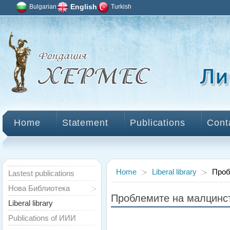
Bulgarian
English
Turkish
Home
Statement
Publications
Cont
Home
Liberal library
Проб
Lastest publications
Нова Библиотека
Проблемите на малцинс
Liberal library
Publications of ИИИ