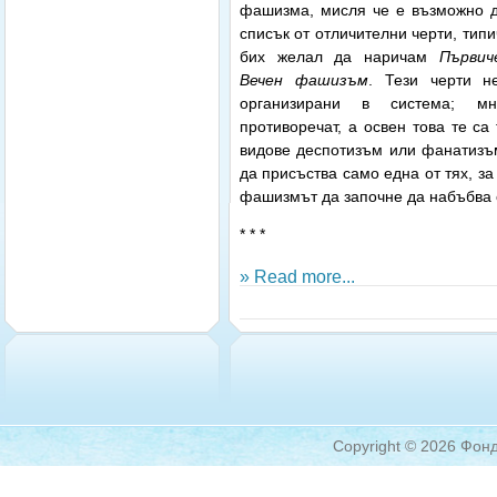
фашизма, мисля че е възможно д
списък от отличителни черти, типи
бих желал да наричам
Първич
Вечен
фашизъм
. Тези черти н
организирани в система; м
противоречат, а освен това те са
видове деспотизъм или фанатизъ
да присъства само една от тях, з
фашизмът да започне да набъбва 
* * *
» Read more...
Copyright © 2026 Фонд