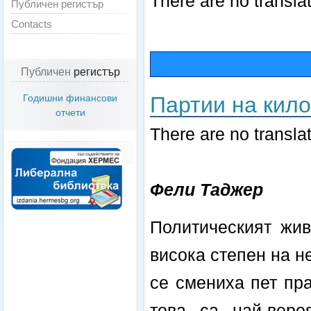
There are no translat
Публичен регистър
Contacts
Публичен
регистър
Партии на кил
Годишни финансови
отчети
There are no translat
Фели Таджер
Политическият жив
висока степен на н
се смениха пет пр
това са най-веро