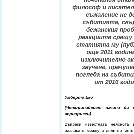
философ и писател,
съжаление не д
събитията, свър
бежанския проб
реакциите срещу 
статията му (пуб
още 2011 годин
изключително а
звучене, пречупе
погледа на събити
от 2016 годи
Умберто Еко
(Четиринадесет начина да 
черноризец)
Въпреки известната неяснота
разликите между отделните ист