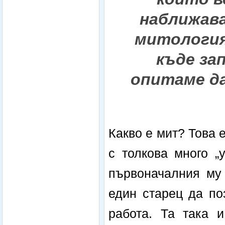
наближав
митология
къде за
опитаме д
Какво е мит? Това 
с толкова много „
първоначалния му 
един старец да по
работа. Та така и