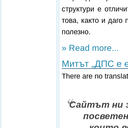
структури е отлич
това, както и даго
полезно.
» Read more...
Митът „ДПС е е
There are no translat
Сайтът ни 
посветен
които в