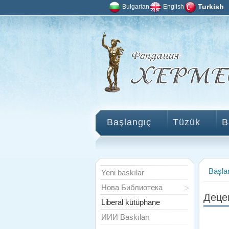
Bulgarian
English
Turkish
Başlangıç
Tüzük
B
Başla
Yeni baskılar
Нова Библиотека
Деце
Liberal kütüphane
ИИИ Baskıları