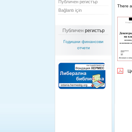
Публичен регистър
There ar
Bağlantı için
Публичен
регистър
Годишни финансови
отчети
Ц