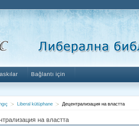
askılar
Bağlantı için
ngıç
Liberal kütüphane
Децентрализация на властта
нтрализация на властта