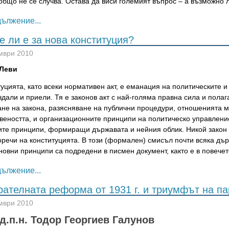
общо не се случва. Остава да виси големият въпрос – а възможно л
ължение...
е ли е за нова конституция?
мври 2010
 Леви
уцията, като всеки нормативен акт, е еманация на политическите и
здали и приели. Тя е законов акт с най-голяма правна сила и полаг
ане на закона, разясняване на публични процедури, отношенията 
еността, и организационните принципи на политическо управление.
ите принципи, формиращи държавата и нейния облик. Никой закон 
оречи на конституцията. В този (формален) смисъл почти всяка дъ
новни принципи са подредени в писмен документ, както е в повечет
ължение...
рателната реформа от 1931 г. и триумфът на па
мври 2010
д.п.н.
Тодор Георгиев Галунов