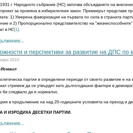
V.1931 г. Народното събрание (НС) започва обсъждането на внесен
 проект за промяна в избирателния закон. Премиерът представя п
та: 1) Умерена фаворизация на първата по сила в страната партия
ение и 2) Пропорционално представителство на "жизнеспособните" 
ат в НС
[1]
.
ължение...
ожности и перспективи за развитие на ДПС по 
мври 2010
 Исмаил
олитическа партия в определени периоди от своето развитие е на в
имат стремеж да се утвърдят като дългогодишни фактори в демокра
е би следвало да е нормално.
ария в продължение на над 20-годишните условията на преход и д
А И ИЗРОДИХА ДЕСЕТКИ ПАРТИИ.
ължение...