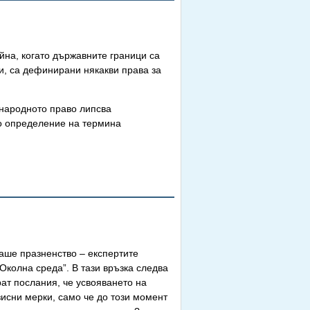
йна, когато държавните граници са
ти, са дефинирани някакви права за
ународното право липсва
но определение на термина
маше празненство – експертите
Околна среда”. В тази връзка следва
рат послания, че усвояването на
исни мерки, само че до този момент