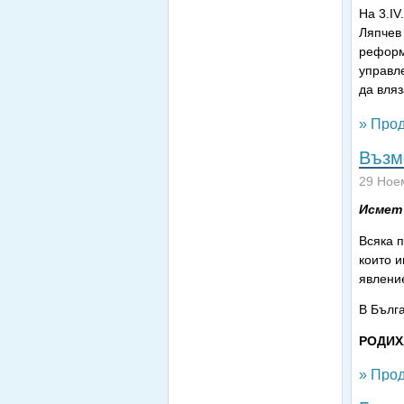
На 3.I
Ляпчев
реформа
управл
да вляз
» Прод
Възм
29 Ное
Исмет
Всяка п
които 
явлени
В Бълг
РОДИХ
» Прод