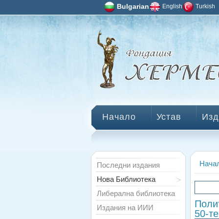
Bulgarian
English
Turkish
Начало
Устав
Изд
Нача
Последни издания
Нова Библиотека
Либерална библиотека
Поли
Издания на ИИИ
50-те