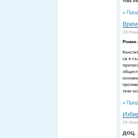
това из
» Прод
Врем
29 Ное
Роман
Констит
са я съ
прилаг
обществ
основн
против
тези ос
» Прод
Изби
29 Ное
доц.