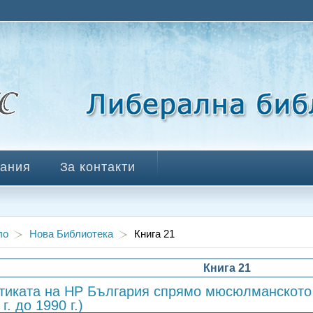
ания
За контакти
ло
Нова Библиотека
Книга 21
Книга 21
тиката на НР България спрямо мюсюлманското 
 г. до 1990 г.)