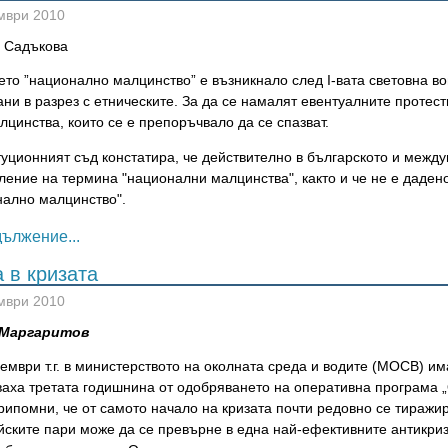
мври 2010
 Садъкова
то ”национално малцинство” е възникнало след I-вата световна во
ни в разрез с етническите. За да се намалят евентуалните протес
лцинства, които се е препоръчвало да се спазват.
туционният съд констатира, че действително в българското и межд
ление на термина "национални малцинства", както и че не е даде
нално малцинство".
ължение...
 в кризата
мври 2010
 Маргаритов
ември т.г. в министерството на околната среда и водите (МОСВ) и
аха третата годишнина от одобряването на оперативна програма „
рипомни, че от самото начало на кризата почти редовно се тиражи
йските пари може да се превърне в една най-ефективните антикриз