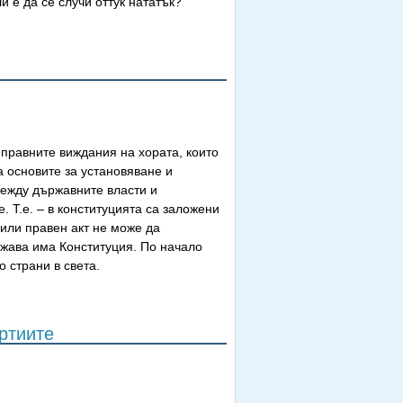
и е да се случи оттук нататък?
 правните виждания на хората, които
а основите за установяване и
между държавните власти и
 Т.е. – в конституцията са заложени
или правен акт не може да
ржава има Конституция. По начало
о страни в света.
ртиите