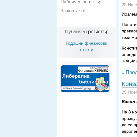
Публичен регистър
29 Ное
За контакти
Йозлем
Понятие
Публичен
регистър
прекара
тези ма
Годишни финансови
Консти
отчети
опреде
"нацио
» Прод
Криза
29 Ное
Васил
На 8 но
празнув
да се п
европе