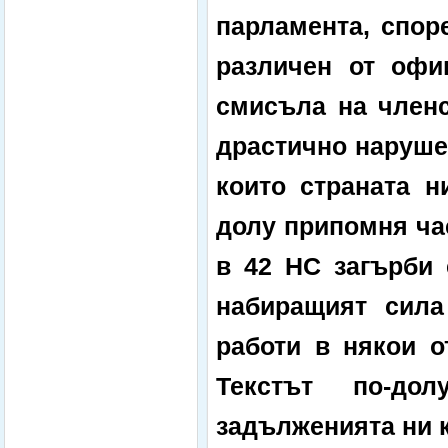
парламента, споре
различен от офи
смисъла на членс
драстично наруше
които страната н
долу припомня час
в 42 НС загърби 
набиращият сила
работи в някои о
Текстът по-до
задълженията ни к