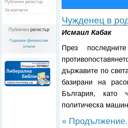
Публичен регистър
За контакти
Чужденец в ро
Публичен
регистър
Исмаил Кабак
Годишни финансови
През последни
отчети
противопоставян
държавите по свет
базирани на расо
България, като 
политическа машина
» Продължение..