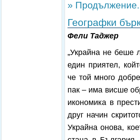
» Продължение..
Географки бър
Фели Таджер
„Украйна не беше 
един приятел, кой
че той много добр
пак – има висше об
икономика в прест
друг начин скрито
Украйна онова, ко
стана в България.