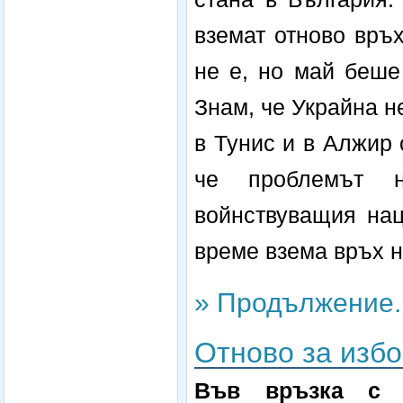
вземат отново връх
не е, но май беше
Знам, че Украйна не
в Тунис и в Алжир 
че проблемът 
войнствуващия нац
време взема връх н
» Продължение..
Отново за избо
Във връзка с 