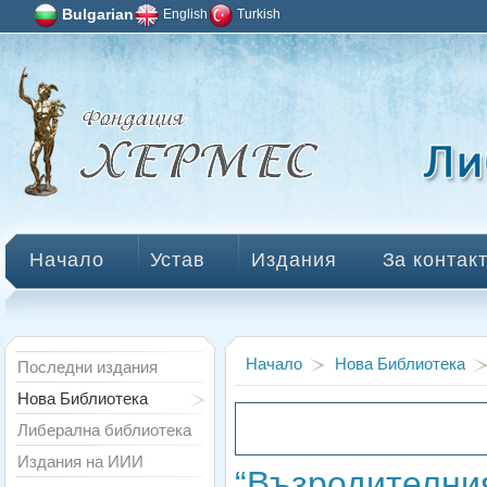
Bulgarian
English
Turkish
Начало
Устав
Издания
За контак
Начало
Нова Библиотека
Последни издания
Нова Библиотека
Либерална библиотека
Издания на ИИИ
“Възродителния