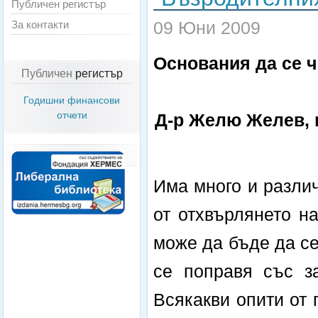
Публичен регистър
09 Юни 2009
За контакти
Основания да се ч
Публичен
регистър
Годишни финансови
отчети
Д-р Желю Желев, 
Има много и разли
от отхвърлянето н
може да бъде да се
се поправя със з
Всякакви опити от 