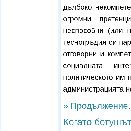
дълбоко некомпете
огромни претенц
неспособни (или н
тесногръдия си пар
отговорни и компе
социалната инт
политическото им 
администрацията на
» Продължение..
Когато ботушъ