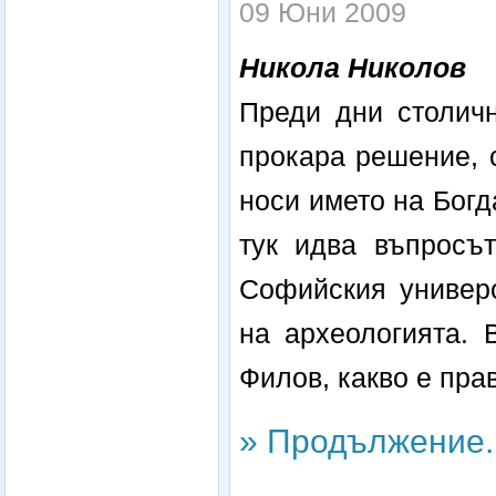
09 Юни 2009
Никола Николов
Преди дни столичн
прокара решение, 
носи името на Богд
тук идва въпросъ
Софийския универс
на археологията. 
Филов, какво е пра
» Продължение..