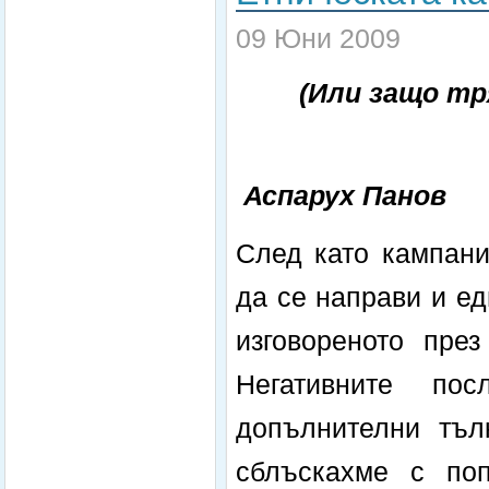
09 Юни 2009
(Или защо тр
Аспарух Панов
След като кампани
да се направи и ед
изговореното пре
Негативните по
допълнителни тъл
сблъскахме с поп