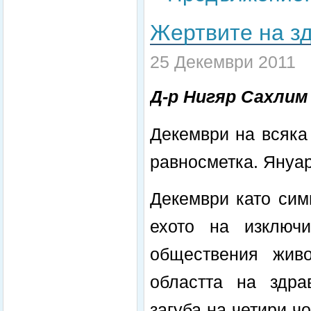
Жертвите на з
25 Декември 2011
Д-р Нигяр Сахлим
Декември на всяка
равносметка. Януар
Декември като сим
ехото на изключ
обществения живо
областта на здра
загуба на четири ч