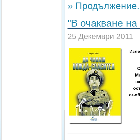
» Продължение..
"В очакване на
25 Декември 2011
Изле
С
Мо
на
ос
съоб