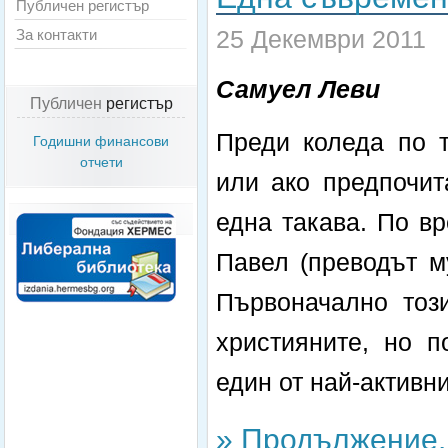
Публичен регистър
25 Декември 2011
За контакти
Самуел Леви
Публичен
регистър
Преди коледа по т
Годишни финансови
отчети
или ако предпочит
една такава. По в
Павел (преводът м
Първоначално тоз
християните, но п
един от най-активн
» Продължение..