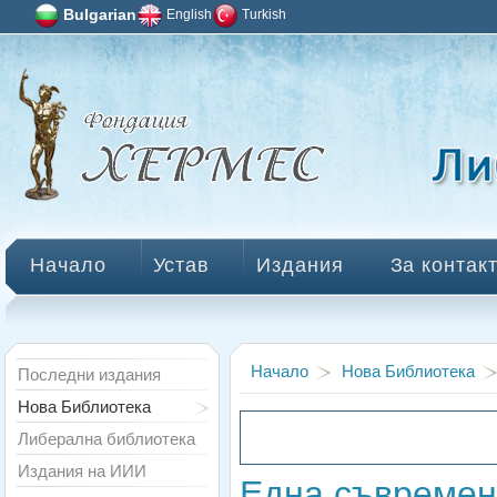
Bulgarian
English
Turkish
Начало
Устав
Издания
За контак
Начало
Нова Библиотека
Последни издания
Нова Библиотека
Либерална библиотека
Издания на ИИИ
Една съвремен