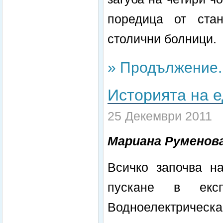
поредица от ста
столични болници.
» Продължение..
Историята на е
25 Декември 2011
Мариана Руменов
Всичко започва н
пускане в екс
Водноелектрическ