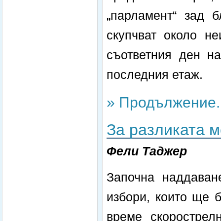
„парламент“ зад б
скупчват около не
съответния ден на
последния етаж.
» Продължение..
За разликата м
Фели Таджер
Започна наддаван
избори, които ще 
време скорострелн