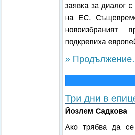
заявка за диалог с
на ЕС. Същевреме
новоизбраният 
подкрепиха европей
» Продължение..
Три дни в епиц
Йозлем Садкова
Ако трябва да се