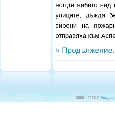
нощта небето над 
улиците, дъжда б
сирени на пожарн
отправяха към Аспа
» Продължение..
2006 - 2026 ©
Фондац