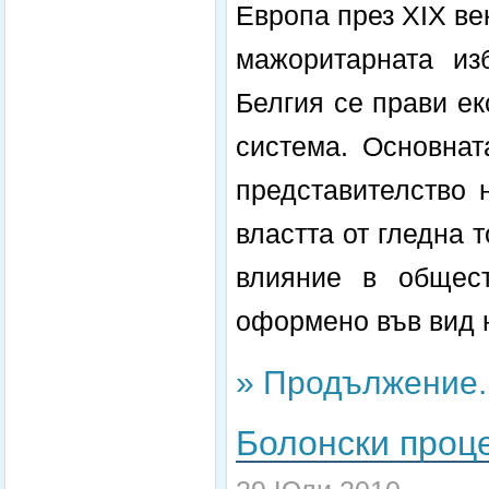
Европа през ХIХ ве
мажоритарната из
Белгия се прави е
система. Основнат
представителство 
властта от гледна 
влияние в общест
оформено във вид н
» Продължение..
Болонски проц