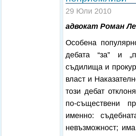
29 Юли 2010
адвокат Роман Л
Особена популярн
дебата “за” и „п
съдилища и прокур
власт и Наказателн
този дебат отклон
по-съществени п
именно: съдебна
невъзможност; има