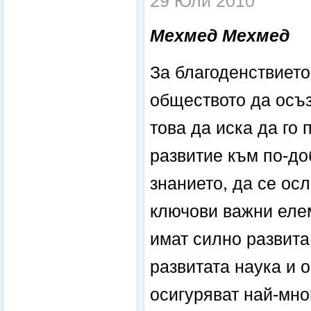
29 Юли 2010
Мехмед Мехмед
За благоденствието
обществото да осъз
това да иска да го
развитие към по-до
знанието, да се ос
ключови важни еле
имат силно развита
развитата наука и 
осигуряват най-мно