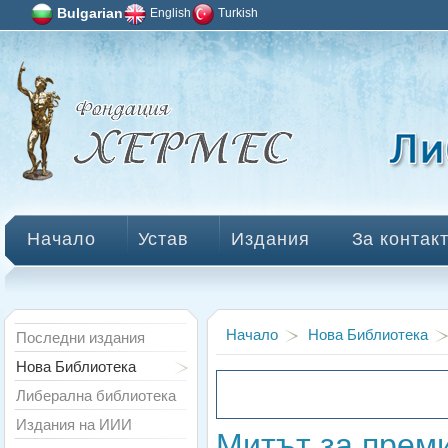
Bulgarian
English
Turkish
Начало
Устав
Издания
За контак
Начало
Нова Библиотека
Последни издания
Нова Библиотека
Либерална библиотека
Издания на ИИИ
Митът за прем