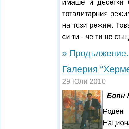
имаше и десетки б
тоталитарния режи
на този режим. Тов
си ти - че ти не съ
» Продължение..
Галерия “Херме
29 Юли 2010
Боян 
Роден
Национ