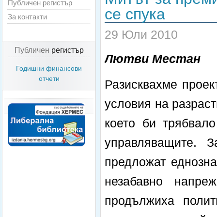
Публичен регистър
се спука
За контакти
29 Юли 2010
Публичен
регистър
Лютви Местан
Годишни финансови
отчети
Разисквахме проект
условия на разрас
което би трябвало
управляващите. 
предложат еднозна
незабавно напреж
продължиха полит