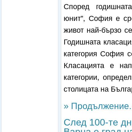
Според годишнат
юнит”, София е ср
живот най-бързо с
Годишната класаци
категория София с
Класацията е нап
категории, опреде
столицата на Бълга
» Продължение..
След 100-те дн
Варна е град н