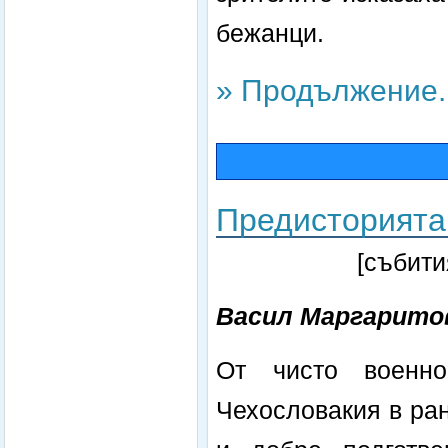
бежанци.
» Продължение..
Предисторията
[събити
Васил Маргарито
От чисто военно
Чехословакия в ран