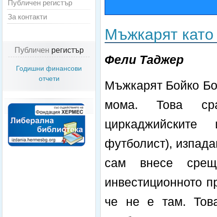
Публичен регистър
За контакти
Мъжкарят като
Публичен
регистър
Фели Таджер
Годишни финансови
отчети
Мъжкарят Бойко Бо
мома. Това ср
циркаджийските 
футболист), изпада
сам внесе срещ
инвестиционното пр
че не е там. Тов