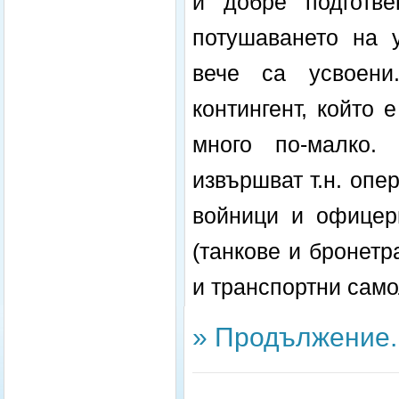
и добре подготв
потушаването на у
вече са усвоени
контингент, който 
много по-малко.
извършват т.н. опе
войници и офицер
(танкове и бронетр
и транспортни само
» Продължение..