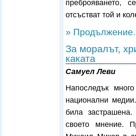
преброяването, с
отсъстват той и коле
» Продължение..
За моралът, хр
каката
Самуел Леви
Напоследък много
национални медии.
била застрашена.
своето мнение. П