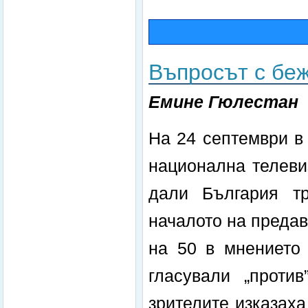
Въпросът с бе
Емине Гюлестан
На 24 септември в
национална телеви
дали България т
началото на предава
на 50 в мнението 
гласували „проти
зрителите изказах