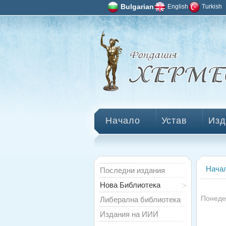
Bulgarian
English
Turkish
Начало
Устав
Изд
Нача
Последни издания
Нова Библиотека
Понеде
Либерална библиотека
Издания на ИИИ