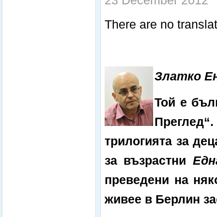
23 December 2012
There are no translat
Златко
Е
Той е б
ъл
Преглед
“
трилогията
за
дец
за
възрастни
Едн
преведени
на
няк
живее
в
Берлин
з