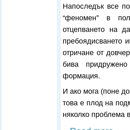
Напоследък все по
“феномен” в пол
отцепването на да
пребоядисването и
отричане от довче
бива придружено
формация.
И ако мога (поне до
това е плод на под
няколко проблема в