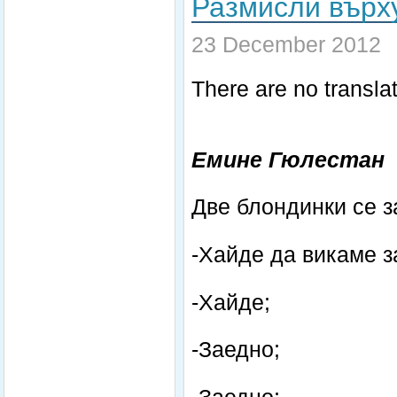
Размисли върх
23 December 2012
There are no translat
Емине Гюлестан
Две блондинки се за
-Хайде да викаме з
-Хайде;
-Заедно;
-Заедно;