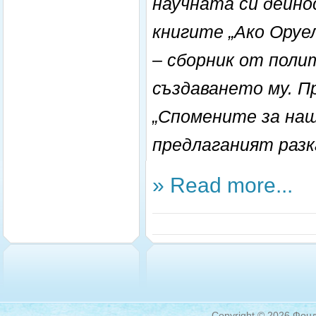
научната си дейно
книгите „Ако Оруе
– сборник от поли
създаването му. П
„Спомените за на
предлаганият разк
» Read more...
Copyright © 2026 Фонд