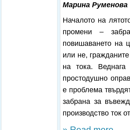
Марина Руменова
Началото на лятот
промени – забр
повишаването на ц
или не, гражданит
на тока. Веднага
простодушно оправ
е проблема твърдят
забрана за въвежд
производство ток о
» Read more...