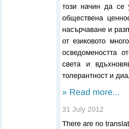
този начин да се 
обществена ценно
насърчаване и разп
от езиковото мног
осведомеността от
света и вдъхновя
толерантност и диа
» Read more...
31 July 2012
There are no translat