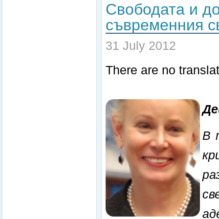
Свободата и до
съвременния с
31 July 2012
There are no translat
Де
В 
кр
ра
св
а