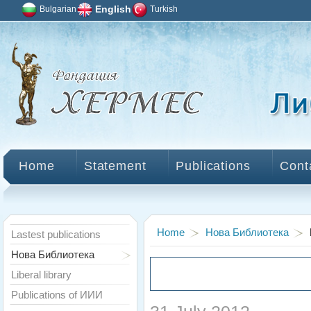
Bulgarian
English
Turkish
Home
Statement
Publications
Cont
Home
Нова Библиотека
Lastest publications
Нова Библиотека
Liberal library
Publications of ИИИ