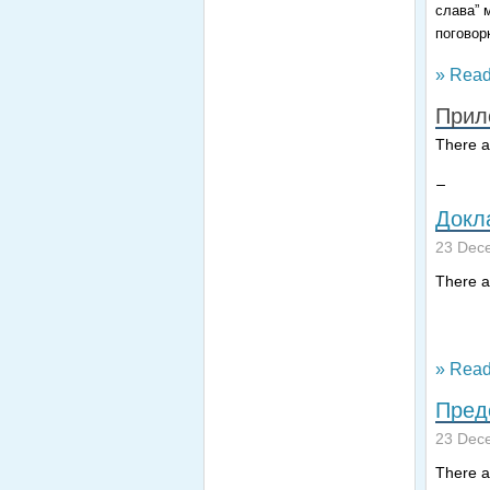
слава” 
поговор
» Read
Прил
There ar
Прилож
Докл
23 Dec
There ar
» Read
Пред
23 Dec
There ar