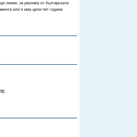
щи линии, за разлика от българската
амента или я има цели пет години.
ДПС