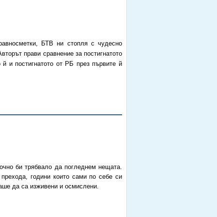
авносметки,
БТВ ни стопля с чудесно
вторът прави сравнение за постигнатото
 й и постигнатото от РБ през първите й
очно би трябвало да погледнем нещата.
 прехода, години които сами по себе си
ваше да са изживени и осмислени.