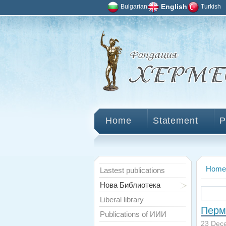
Bulgarian
English
Turkish
Home
Statement
P
Home
Lastest publications
Нова Библиотека
Liberal library
Перм
Publications of ИИИ
23 Dec