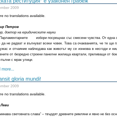
ката реституция” e узаконен грабеж
ember 2009
e no translations available.
ир Петров
р, доктор на юридическите науки
Парламентарните
избори посрещнах със смесени чувства. От една с
 да не радват и вълнуват всеки човек. Това са очакванията, че те ще 
 ужас и отчаяние наблюдава как животът му се изнизва в несгоди и ни
ените от безредно строени панелни жилища квартали, преливащи от бок
 пълни с мрак улици.
 more...
ansit gloria mundi!
ember 2009
e no translations available.
 Леви
тминава световната слава” – твърдят древните римляни и явно не без осн