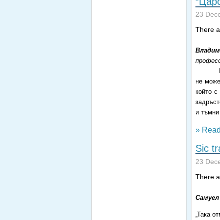
“Царс
23 Dec
There ar
Владим
професо
не може
който с
задръст
и тъмни
» Read
Sic tr
23 Dec
There ar
Самуел
„Така о