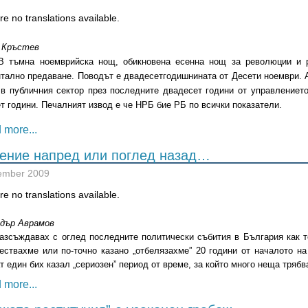
e no translations available.
 Кръстев
В тъмна ноемврийска нощ, обикновена есенна нощ за революции и р
тално предаване. Поводът е двадесетгодишнината от Десети ноември. А
в публичния сектор през последните двадесет години от управлението
т години. Печалният извод е че НРБ бие РБ по всички показатели.
 more...
ение напред или поглед назад…
ember 2009
e no translations available.
ндър Аврамов
азсъждавах с оглед последните политически събития в България как т
ествахме или по-точно казано „отбелязахме” 20 години от началото на
т един бих казал „сериозен” период от време, за който много неща тряб
 more...