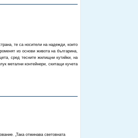
трана, те са носители на надежди, които
променят из основи живота на българина,
щета, сред тесните жилищни кутийки, на
лук метални контейнери, скитащи кучета
ование. „Така отминава световната