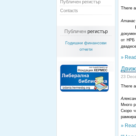
Публичен регистър
There ar
Contacts
Атанас
Публичен
регистър
докумен
от НРБ 
Годишни финансови
двадесе
отчети
» Read
Движ
23 Dec
There ar
Алекса
Много р
Скоро ч
рамкира
» Read