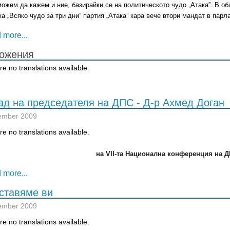
можем да кажем и ние, базирайки се на политическото чудо „Атака”. В об
ка „Всяко чудо за три дни” партия „Атака” кара вече втори мандат в парл
 more...
ожения
e no translations available.
ения
ад на председателя на ДПС - Д-р Ахмед Доган
ember 2009
e no translations available.
на VII-та Национална конференция на 
 more...
ставяме ви
ember 2009
e no translations available.