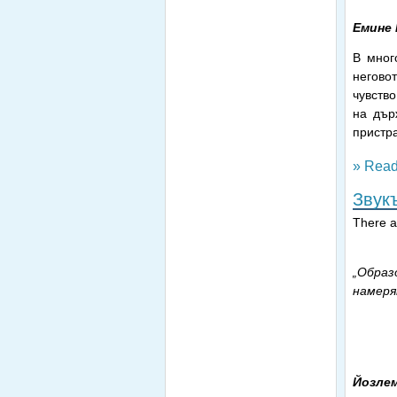
Емине
В мног
негово
чувство
на дър
пристра
» Read
Звукъ
There ar
„Образ
намеря
Йозлем