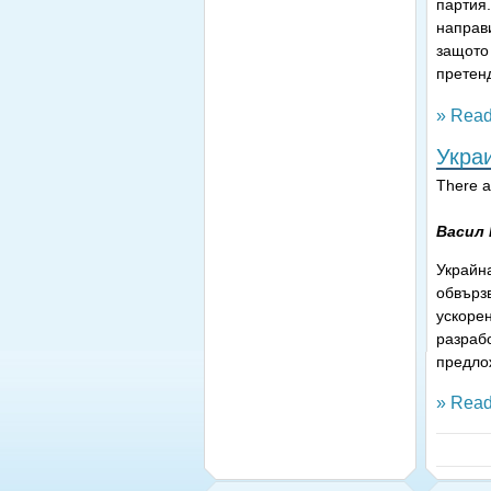
партия
направи
защото
претенд
» Read
Укра
There ar
Васил
Украйн
обвърз
ускоре
разраб
предло
» Read