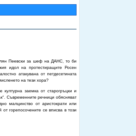
илян Пеевски за шеф на ДАНС, то би
ския идол на протестиращите Росен
алостно атакувана от петдесетината
мисленето на тези хора?
е културна заемка от старогръцки и
ък“. Съвременните речници обясняват
едно малцинство от аристократи или
 от горепосочените се вписва в този