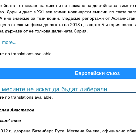
войната - отнемане на живот и потъпкване на достойнство в името 
во. Дори и днес в XXI век всички новинарски емисии по света зап
 А ние знаехме за тези войни, гледахме репортажи от Афганистан
цена от екшън филм до лятото на 2013 г., защото България волно 
на държава от не толкова далечната Сирия.
 more...
e no translations available.
Европейски съюз
 месиите не искат да бъдат либерали
e no translations available.
слав Анастасов
ския* сняг
2012 г., двореца Батенберг, Русе. Меглена Кунева, официално обя