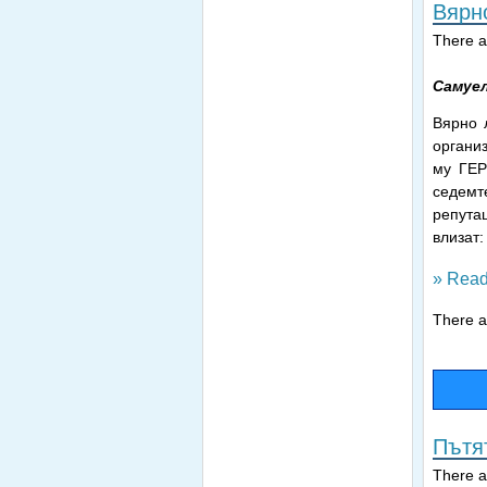
Вярн
There ar
Самуе
Вярно 
органи
му ГЕР
седемт
репута
влизат
» Read
There ar
Пътя
There ar