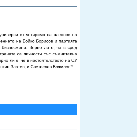
университет четирима са членове на
лението на Бойко Борисов и партията
 бизнесмени. Вярно ли е, че в сред
страната са личности със съмнителна
но ли е, че в настоятелството на СУ
нтин Златев, и Светослав Божилов?