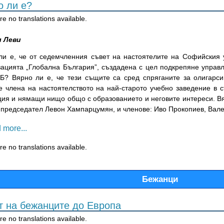
о ли е?
e no translations available.
л Леви
ли е, че от седемчленния съвет на настоятелите на Софийския 
зацията „Глобална България”, създадена с цел подкрепяне управ
Б? Вярно ли е, че тези същите са сред спряганите за олигарси
е члена на настоятелството на най-старото учебно заведение в 
ция и нямащи нищо общо с образованието и неговите интереси. Вяр
: председател Левон Хампарцумян, и членове: Иво Прокопиев, Вале
 more...
e no translations available.
Бежанци
т на бежанците до Европа
e no translations available.