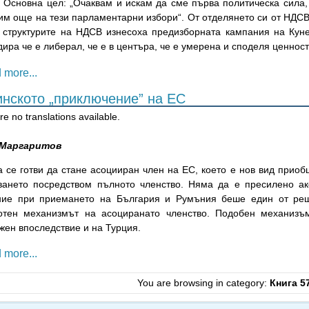
. Основна цел: „Очаквам и искам да сме първа политическа сила
м още на тези парламентарни избори“. От отделянето си от НДСВ (
 структурите на НДСВ изнесоха предизборната кампания на Кунев
ира че е либерал, че е в центъра, че е умерена и споделя ценнос
 more...
инското „приключение” на ЕС
e no translations available.
 Маргаритов
а се готви да стане асоцииран член на ЕС, което е нов вид приоб
ването посредством пълното членство. Няма да е пресилено ак
ние при приемането на България и Румъния беше един от реш
отен механизмът на асоциранато членство. Подобен механиз
жен впоследствие и на Турция.
 more...
You are browsing in category:
Книга 5