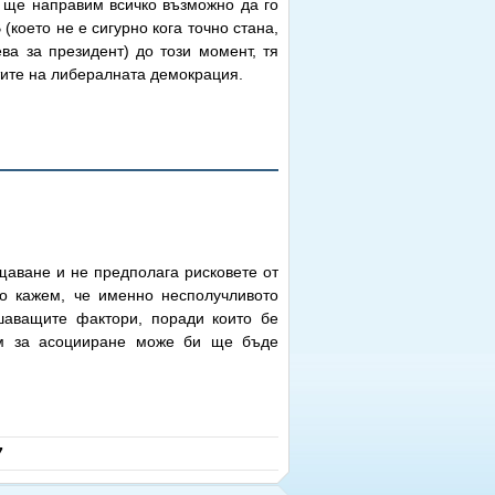
, ще направим всичко възможно да го
което не е сигурно кога точно стана,
а за президент) до този момент, тя
тите на либералната демокрация.
щаване и не предполага рисковете от
о кажем, че именно несполучливото
аващите фактори, поради които бе
ъм за асоцииране може би ще бъде
7