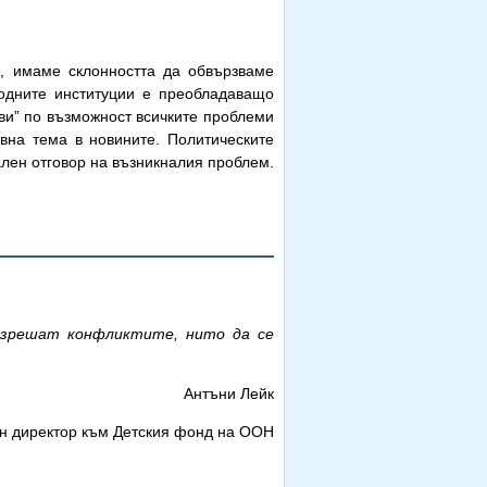
я, имаме склонността да обвързваме
одните институции е преобладаващо
ави” по възможност всичките проблеми
овна тема в новините. Политическите
ален отговор на възникналия проблем.
азрешат конфликтите, нито да се
Антъни Лейк
н директор към Детския фонд на ООН