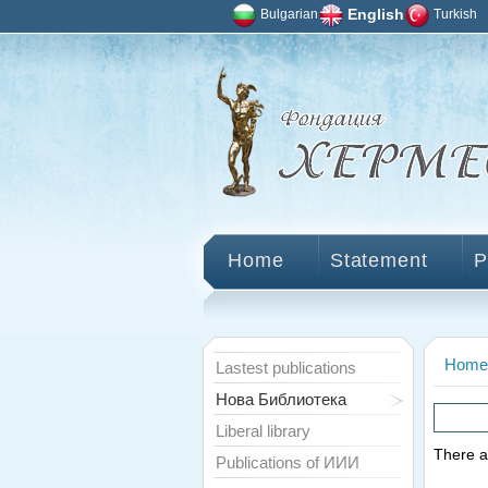
Bulgarian
English
Turkish
Home
Statement
P
Home
Lastest publications
Нова Библиотека
Liberal library
There ar
Publications of ИИИ