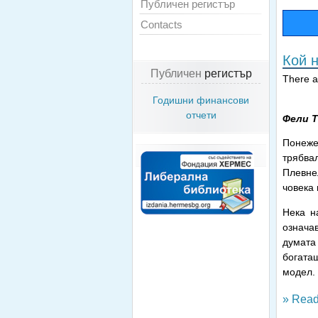
Публичен регистър
Contacts
Кой 
Публичен
регистър
There ar
Годишни финансови
отчети
Фели 
Понеже
трябва
Плевне
човека 
Нека н
означа
думата
богата
модел.
» Read