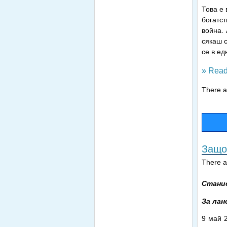
Това е 
богатст
война.
сякаш с
се в ед
» Read
There ar
Защо
There ar
Стани
За лан
9 май 