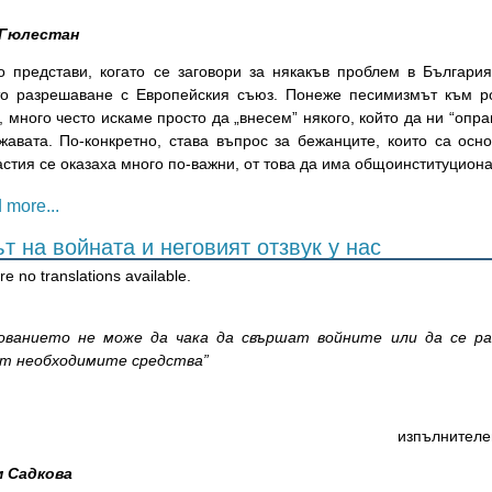
 Гюлестан
о представи, когато се заговори за някакъв проблем в Българи
то разрешаване с Европейския съюз. Понеже песимизмът към р
, много често искаме просто да „внесем” някого, който да ни “опр
жавата. По-конкретно, става въпрос за бежанците, които са осн
стия се оказаха много по-важни, от това да има общоинституцион
 more...
т на войната и неговият отзвук у нас
e no translations available.
ованието не може да чака да свършат войните или да се р
т необходимите средства”
изпълнителе
 Садкова