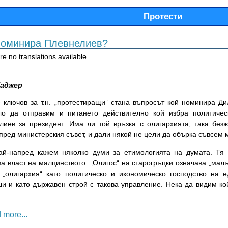
Протести
номинира Плевнелиев?
e no translations available.
Таджер
 ключов за т.н. „протестиращи” стана въпросът кой номинира Д
ло да отправим и питането действително кой избра политиче
лиев за президент. Има ли той връзка с олигархията, така безж
пред министерския съвет, и дали някой не цели да обърка съвсем 
ай-напред кажем няколко думи за етимологията на думата. Тя 
ва власт на малцинството. „Олигос“ на старогръцки означава „мал
 „олигархия“ като политическо и икономическо господство на 
ши и като държавен строй с такова управление. Нека да видим кой
 more...