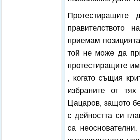
Протестиращите 
правителството н
приемам позицията
той не може да пр
протестиращите има
, когато същия кр
избраните от тях
Цацаров, защото б
с дейността си гл
са неоснователни.