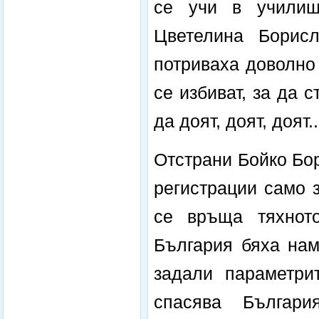
се учи в училищ
Цветелина Борис
потриваха доволно
се избиват, за да 
да доят, доят, доят..
Отстрани Бойко Бо
регистрации само 
се връща тяхното
България бяха нам
задали параметри
спасява Българи