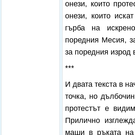
онези, които проте
онези, които иска
гърба на искрен
поредния Месия, з
за поредния изрод 
***
И двата текста в на
точка, но дълбочин
протестът е видим
Прилично изглежд
маши в ръката на 