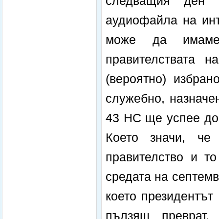
следващия ден о
аудиофайла на инт
може да имаме 
правителствата н
(вероятно) избран
служебно, назначен
43 НС ще успее до
Което значи, че
правителство и т
средата на септемв
което президентът 
пълзящ преврат.