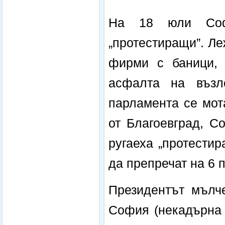
На 18 юли Соф
„протестиращи”. Ле
фирми с баници, 
асфалта на възл
парламента се мот
от Благоевград, С
ругаеха „протести
да препречат на 6 
Президентът мълче
София (некадърна 