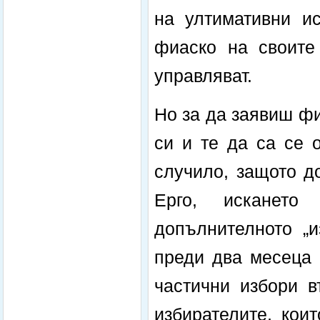
на ултимативни ис
фиаско на своите
управляват.
Но за да заявиш ф
си и те да са се 
случило, защото д
Ерго, искането
допълнителното „и
преди два месеца 
частични избори в
избирателите, кои