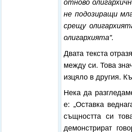
отново олигархичн
не подозиращи мл
срещу олигархият
олигархията”.
Двата текста отраз
между си. Това знач
изцяло в другия. Къ
Нека да разгледам
е: „Оставка веднаг
същността си това
демонстрират гово