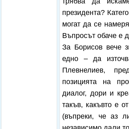
трябва да искам
президента? Катего
могат да се намер
Въпросът обаче е д
За Борисов вече з
едно – да източв
Плевнелиев, пре
позицията на про
диалог, дори и кр
такъв, какъвто е о
(въпреки, че аз л
независимо дали то