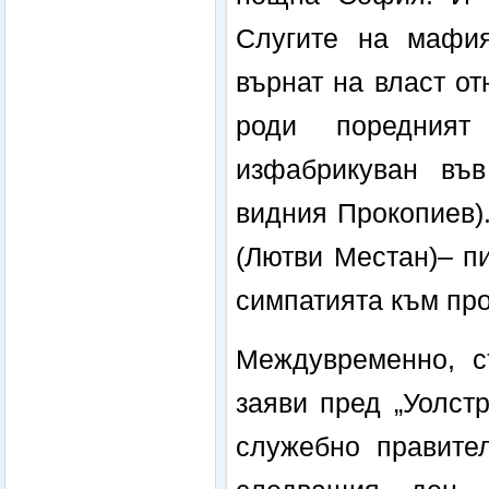
Слугите на мафия
върнат на власт о
роди поредният
изфабрикуван във
видния Прокопиев).
(Лютви Местан)– п
симпатията към про
Междувременно, с
заяви пред „Уолст
служебно правител