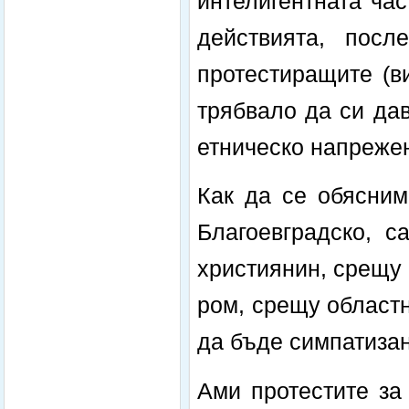
интелигентната час
действията, посл
протестиращите (в
трябвало да си дав
етническо напрежен
Как да се обясним
Благоевградско, 
християнин, срещу 
ром, срещу област
да бъде симпатизан
Ами протестите за