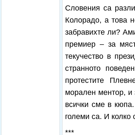
Словения са разли
Колорадо, а това 
забравихте ли? Ам
премиер – за мяс
текучество в през
странното поведе
протестите Плевн
морален ментор, и 
всички сме в кюпа
големи са. И колко
***