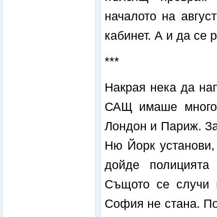
началото на авгус
кабинет. А и да се 
***
Накрая нека да на
САЩ имаше много 
Лондон и Париж. З
Ню Йорк установи,
дойде полицията 
Същото се случи 
София не стана. По