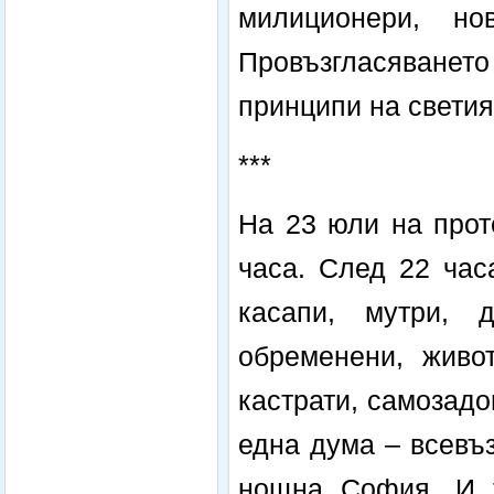
милиционери, н
Провъзгласяването
принципи на светия
***
На 23 юли на прот
часа. След 22 час
касапи, мутри, д
обременени, живо
кастрати, самозадо
една дума – всевъ
нощна София. И т