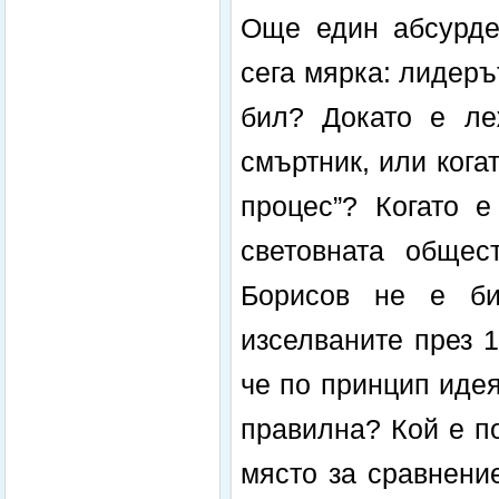
Още един абсурде
сега мярка: лидеръ
бил? Докато е ле
смъртник, или кога
процес”? Когато е
световната общес
Борисов не е би
изселваните през 1
че по принцип идея
правилна? Кой е п
място за сравнени