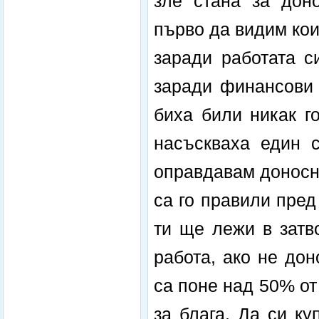
зле стана за доно
първо да видим кои
заради работата с
заради финансови 
биха били никак г
насъскваха един 
оправдавам доносни
са го правили пред
ти ще лежи в затв
работа, ако не дон
са поне над 50% от
за блага. Да си к