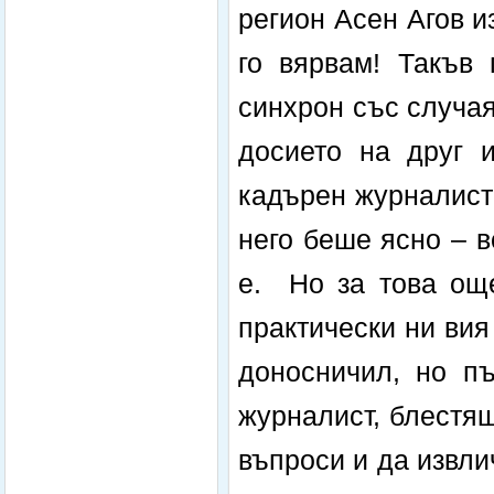
регион Асен Агов и
го вярвам! Такъв
синхрон със случая
досието на друг и
кадърен журналист 
него беше ясно – 
е. Но за това още
практически ни вия
доносничил, но п
журналист, блестя
въпроси и да извли