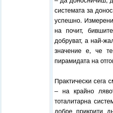
– да доносничиш, 
системата за донос
успешно. Измерени
на почит, бивши
добруват, а най-жа
значение е, че т
пирамидата на отго
Практически сега 
– на крайно ляво
тоталитарна систе
добре прикрити д