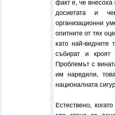
факт е, че внесоха
досиетата и чен
организационни уме
опитните от тях оце
като най-видните 
събират и кроят 
Проблемът с вината
им наредили, тов
националната сигу
Естествено, когато