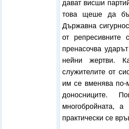
дават висши партий
това щеше да бъ
Държавна сигурнос
от репресивните с
пренасочва ударът
нейни жертви. 
служителите от си
им се вменява по-м
доносниците. П
многобройната, а 
практически се връ