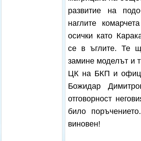
развитие на подо
наглите комарчет
осички като Карак
се в ъглите. Те щ
замине моделът и т
ЦК на БКП и офице
Божидар Димитро
отговорност негов
било поръчението
виновен!