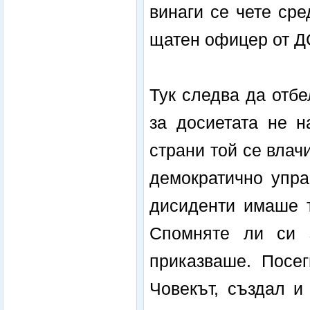
винаги се чете сре
щатен офицер от ДС
Тук следва да отб
за досиетата не н
страни той се влач
демократично упра
дисиденти имаше т
Спомняте ли си 
приказваше. Посе
Човекът, създал и