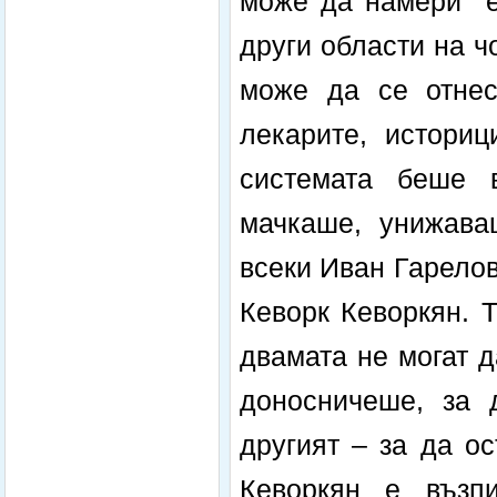
може да намери ек
други области на 
може да се отнесе
лекарите, историц
системата беше в
мачкаше, унижава
всеки Иван Гарелов
Кеворк Кеворкян. Т
двамата не могат 
доносничеше, за 
другият – за да о
Кеворкян е възп