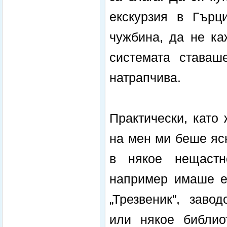
екскурзия в Гърц
чужбина, да не каж
системата ставаш
натрапчива.
Практически, като
на мен ми беше яс
в някое нещастн
например имаше ед
„Трезвеник”, заво
или някое библио