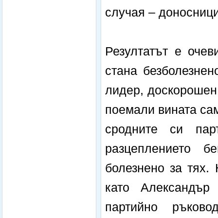
случая – доносници
Резултатът е очев
стана безболезнен
лидер, доскорошен
поемали вината сам
сродните си пар
разцеплението 
болезнено за тях.
като Александър
партийно ръково