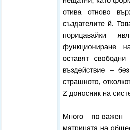
нещатни, като форм
отива отново вър
създателите й. То
порицавайки яв
функциониране н
оставят свободни
въздействие – без
страшното, отколко
Z доносник на сист
Много по-важен 
матрицата на обще