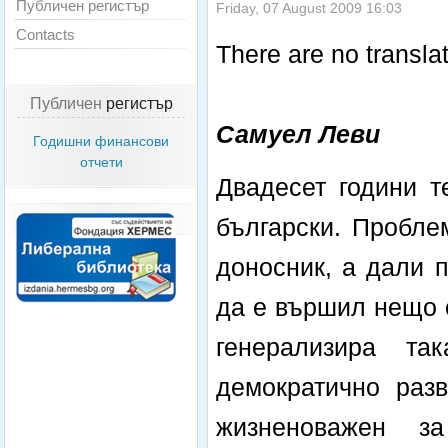
Публичен регистър
Friday, 07 August 2009 16:03
Contacts
There are no translat
Публичен
регистър
Самуел Леви
Годишни финансови
отчети
Двадесет години т
български. Пробле
доносник, а дали 
да е вършил нещо о
генерализира т
демократично раз
жизненоважен з