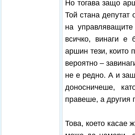
Но тогава защо арш
Той стана депутат 
на управляващите 
всичко, винаги е
аршин тези, които 
вероятно – завинаги
не е редно. А и з
доносничеше, кат
правеше, а другия 
Това, което касае 