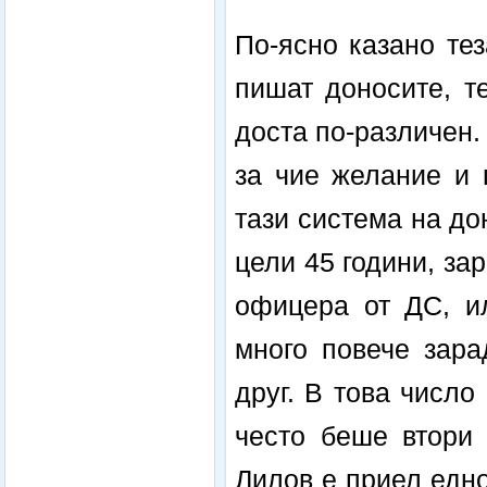
По-ясно казано те
пишат доносите, те
доста по-различен.
за чие желание и 
тази система на до
цели 45 години, за
офицера от ДС, и
много повече зара
друг. В това число
често беше втори 
Лилов е приел едно