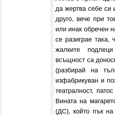
да жертва себе си 
друго, вече при т
или инак обречен н
се разиграе така, 
жалките подлеци
всъщност са донос
(разбирай на тъ
изфабрикуван и по
театралност, пато
Вината на магарет
(ДС), който пък н