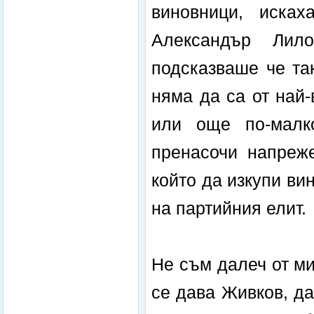
виновници, исках
Александър Лил
подсказваше че та
няма да са от най
или още по-малк
пренасочи напреже
който да изкупи ви
на партийния елит.
Не съм далеч от ми
се дава Живков, да