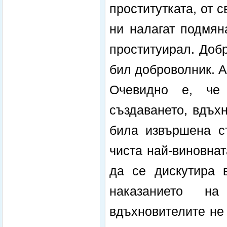
проститутката, от 
ни налагат подмян
проституирал. Доб
бил доброволник. А
Очевидно е, че
създаването, вдъх
била извършена с
чиста най-виновна
да се дискутира 
наказанието н
вдъхновителите не