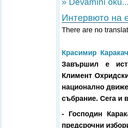
» Devamını oku..
Интервюто на 
There are no translat
Красимир Карака
Завършил е ист
Климент Охридски
национално движен
събрание. Сега и в
- Господин Карак
предсрочни избор