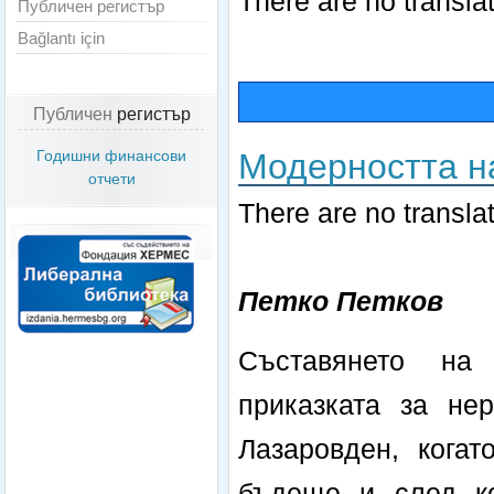
There are no translat
Публичен регистър
Bağlantı için
Публичен
регистър
Модерността н
Годишни финансови
отчети
There are no translat
Петко Петков
Съставянето на
приказката за не
Лазаровден, когат
бъдеще и след ко