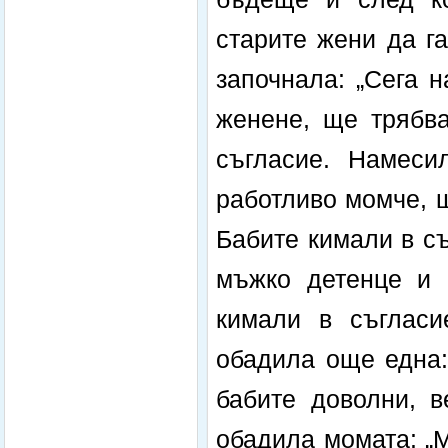
старите жени да г
започнала: „Сега 
женене, ще трябва
съгласие. Намеси
работливо момче, 
Бабите кимали в съ
мъжко детенце и П
кимали в съгласи
обадила още една:
бабите доволни, в
обадила момата: „М