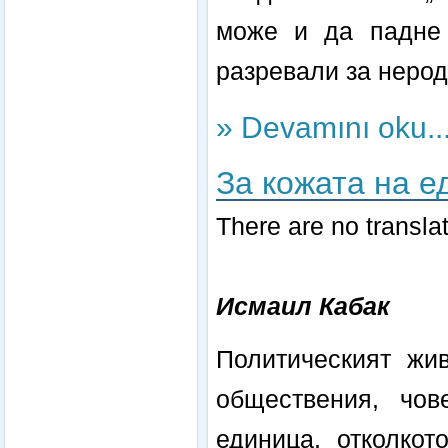
може и да падне 
разревали за нерод
» Devamını oku..
За кожата на е
There are no translat
Исмаил Кабак
Политическият жив
обществения, чов
единица, отколкот