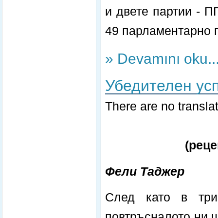
и двете партии - П
49 парламентарно 
» Devamını oku..
Убедителен усп
There are no translat
(реце
Фели Таджер
След като в три
повтръсналото ни ш