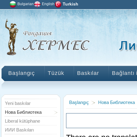
Bulgarian
English
Turkish
Başlangıç
Tüzük
Baskılar
Bağlantı 
Başlangıç
Нова Библиотека
Yeni baskılar
Нова Библиотека
Liberal kütüphane
ИИИ Baskıları