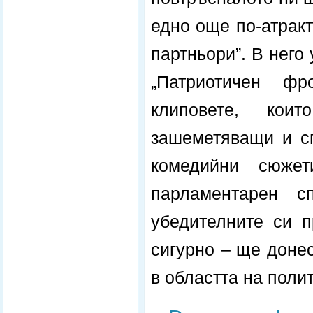
едно още по-атрак
партньори”. В него
„Патриотичен фр
клиповете, кои
зашеметяващи и с
комедийни сюже
парламентарен с
убедителните си п
сигурно – ще донес
в областта на полит