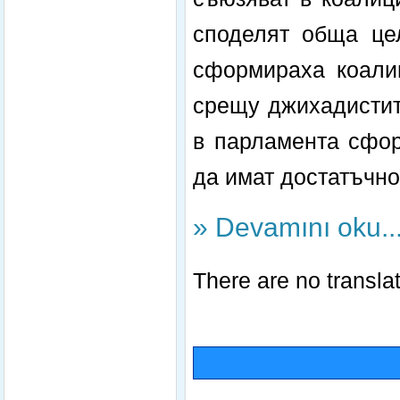
споделят обща це
сформираха коали
срещу джихадистит
в парламента сфор
да имат достатъчно
» Devamını oku..
There are no translat