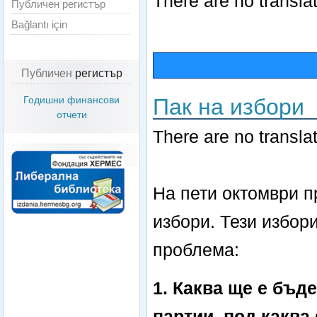
There are no translat
Публичен регистър
Bağlantı için
Публичен
регистър
Пак на избори
Годишни финансови
отчети
There are no translat
На пети октомври 
избори. Тези избор
проблема:
1. Каква ще е бъд
партии, под каква 