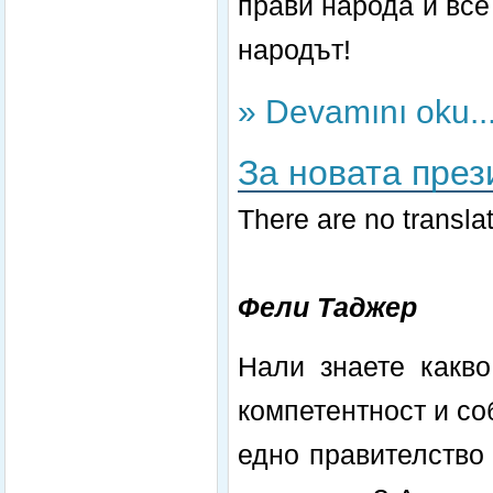
прави народа й все
народът!
» Devamını oku..
За новата през
There are no translat
Фели Таджер
Нали знаете какво
компетентност и со
едно правителство