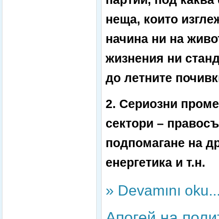
неща, които изгле
начина ни на живот
жизнения ни станд
до летните почивк
2. Сериозни проме
сектори – правосъ
подпомагане на др
енергетика и т.н.
» Devamını oku..
Апогей на поли