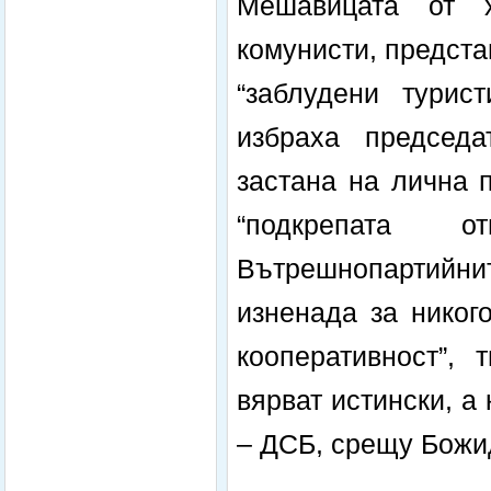
Мешавицата от х
комунисти, предста
“заблудени турис
избраха председ
застана на лична 
“подкрепата о
Вътрешнопартийни
изненада за никог
кооперативност”, 
вярват истински, 
– ДСБ, срещу Божид