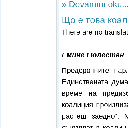
» Devamını oku..
Що е това коа
There are no translat
Емине Гюлестан
Предсрочните пар
Единствената дума
време на предизб
коалиция произлиз
растеш заедно“. 
съюзяват в коалиц