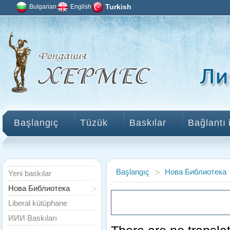
Bulgarian
English
Turkish
Başlangıç
Tüzük
Baskılar
Bağlantı 
Başlangıç
Нова Библиотека
Yeni baskılar
Нова Библиотека
Liberal kütüphane
ИИИ Baskıları